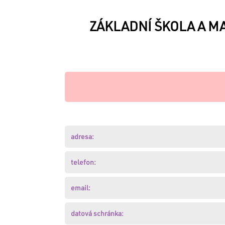
ZÁKLADNÍ ŠKOLA A MA
VÁŠ
E-
MAIL:
HESLO:
adresa:
Zapomněli
jste
telefon:
své
heslo
?
email:
Obnovte
si
datová schránka:
ho