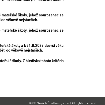
vé mateřské školy, jehož sourozenec se
i od věkově nejstarších.
vé mateřské školy, jehož sourozenec se
teřské školy a k 31.8.2027 dovrší věku
děti od věkově nejstarších.
teřské školy. Z hlediska tohoto kritéria
© 2017 Naše MŠ Software, s. r. o. | All rights reserved