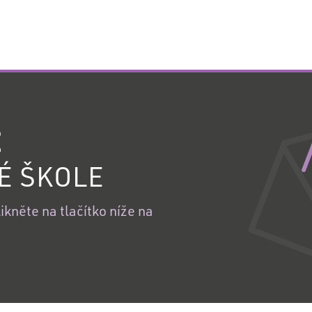
E
É ŠKOLE
kněte na tlačítko níže na