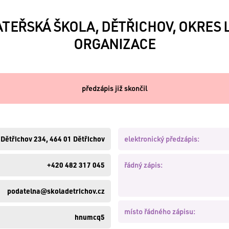
TEŘSKÁ ŠKOLA, DĚTŘICHOV, OKRES 
ORGANIZACE
předzápis již skončil
Dětřichov 234, 464 01 Dětřichov
elektronický předzápis:
+420 482 317 045
řádný zápis:
podatelna@skoladetrichov.cz
místo řádného zápisu:
hnumcq5