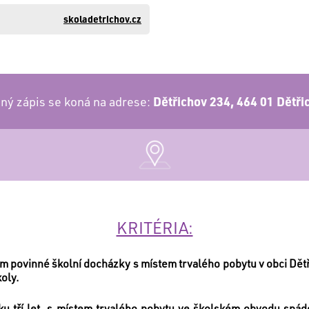
skoladetrichov.cz
ný zápis se koná na adrese:
Dětřichov 234, 464 01 Dětři
KRITÉRIA:
ím povinné školní docházky s místem trvalého pobytu v obci Dět
oly.
věku tří let, s místem trvalého pobytu ve školském obvodu spád