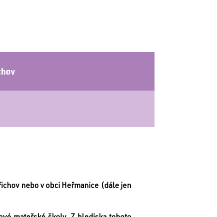
chov
řichov nebo v obci Heřmanice (dále jen
ové mateřské školy. Z hlediska tohoto