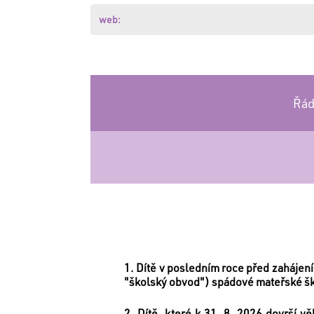
zde
.
web:
Nemáte
založen
účet?
Založte
si
jej
Řád
zde
.
PŘIHLÁSIT
1. Dítě v posledním roce před zahájen
"školský obvod") spádové mateřské šk
2. Dítě, které k 31. 8. 2026 dovrší 