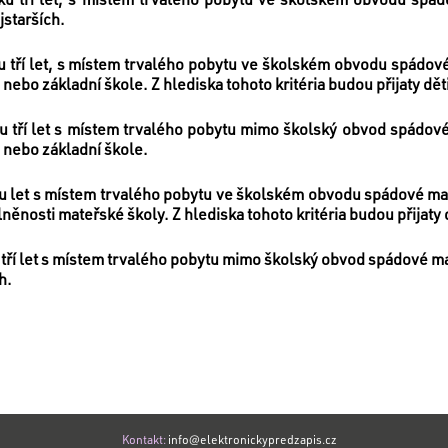
jstarších.
ěku tří let, s místem trvalého pobytu ve školském obvodu spádo
nebo základní škole. Z hlediska tohoto kritéria budou přijaty dět
ěku tří let s místem trvalého pobytu mimo školský obvod spádo
 nebo základní škole.
dvou let s místem trvalého pobytu ve školském obvodu spádové ma
lněnosti mateřské školy. Z hlediska tohoto kritéria budou přijaty 
u tří let s místem trvalého pobytu mimo školský obvod spádové ma
h.
Kontakt:
info@elektronickypredzapis.cz