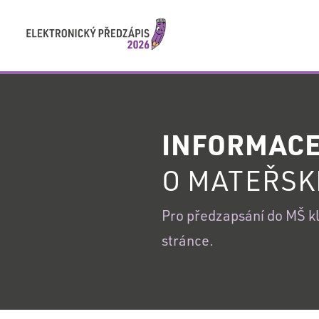
PŘIHLÁŠENÍ
INFORMAC
PŘIHLÁŠENÍ
O MATEŘSK
DO
VAŠEHO
REGISTRACE
Pro předzapsání do MŠ kli
ÚČTU
stránce.