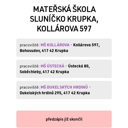
MATEŘSKÁ ŠKOLA
SLUNÍČKO KRUPKA,
VÁŠ
KOLLÁROVA 597
E-
MAIL:
pracoviště:
MŠ KOLLÁROVA
-
Kollárova 597,
Bohosudov, 417 42 Krupka
HESLO:
pracoviště:
MŠ ÚSTECKÁ
-
Ústecká 80,
Soběchleby, 417 42 Krupka
Zapomněli
pracoviště:
MŠ DUKELSKÝCH HRDINŮ
-
jste
Dukelských hrdinů 295, 417 42 Krupka
své
heslo
?
Obnovte
si
předzápis již skončil
ho