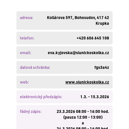
zde
.
Nemáte
založen
adresa:
Kollárova 597, Bohosudov, 417 42
účet?
Krupka
Založte
si
telefon:
+420 606 645 108
jej
zde
.
email:
eva.kyjovska@slunickoskolka.cz
PŘIHLÁSIT
datová schránka:
fgs3a4z
web:
www.slunickoskolka.cz
elektronický předzápis:
1.3. - 15.3.2026
řádný zápis:
23.3.2026 08:00 - 16:00 hod.
(pauza 12:00 - 13:00)
a
24.3.2026 08:00 - 16:00 hod.