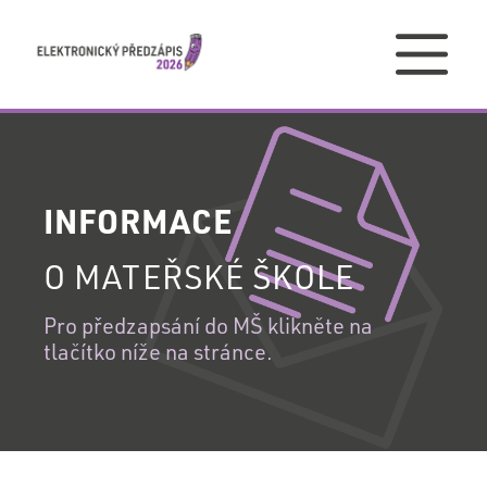
PŘIHLÁŠENÍ
INFORMACE
PŘIHLÁŠENÍ
O MATEŘSKÉ ŠKOLE
DO
VAŠEHO
Pro předzapsání do MŠ klikněte na
REGISTRACE
tlačítko níže na stránce.
ÚČTU