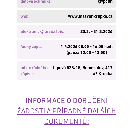
datová schránka:
xjvpd8n
zde
.
Nemáte
web:
www.mszvonkrupka.cz
založen
účet?
Založte
elektronický předzápis:
23.3. - 31.3.2026
si
jej
řádný zápis:
1.4.2026 08:00 - 16:00 hod.
zde
.
(pauza 12:00 - 13:00)
PŘIHLÁSIT
místo řádného
Lípová 528/15, Bohosudov, 417
zápisu:
42 Krupka
INFORMACE O DORUČENÍ
ŽÁDOSTI A PŘÍPADNĚ DALŠÍCH
DOKUMENTŮ: