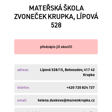
MATEŘSKÁ ŠKOLA
ZVONEČEK KRUPKA, LÍPOVÁ
VÁŠ
528
E-
MAIL:
předzápis již skončil
HESLO:
adresa:
Lípová 528/15, Bohosudov, 417 42
Zapomněli
Krupka
jste
své
telefon:
+420 720 824 737
heslo
?
Obnovte
email:
helena.duskova@mszvonkrupka.cz
si
ho