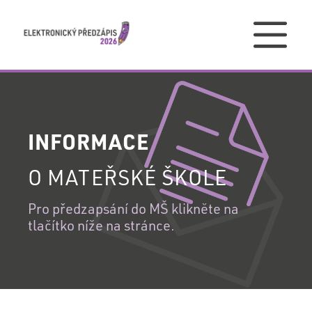
PŘIHLÁŠENÍ
INFORMACE
PŘIHLÁŠENÍ
O MATEŘSKÉ ŠKOLE
DO
VAŠEHO
Pro předzapsání do MŠ klikněte na
REGISTRACE
tlačítko níže na stránce.
ÚČTU