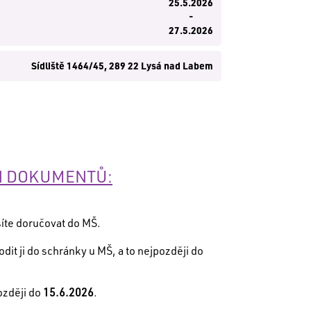
25.5.2026
-
27.5.2026
Sídliště 1464/45, 289 22 Lysá nad Labem
CH DOKUMENTŮ:
síte doručovat do MŠ.
t ji do schránky u MŠ, a to nejpozději do
ozději do
15.6.2026
.