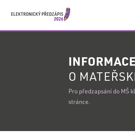
PŘIHLÁŠENÍ
INFORMAC
PŘIHLÁŠENÍ
O MATEŘSK
DO
VAŠEHO
REGISTRACE
Pro předzapsání do MŠ kli
ÚČTU
stránce.