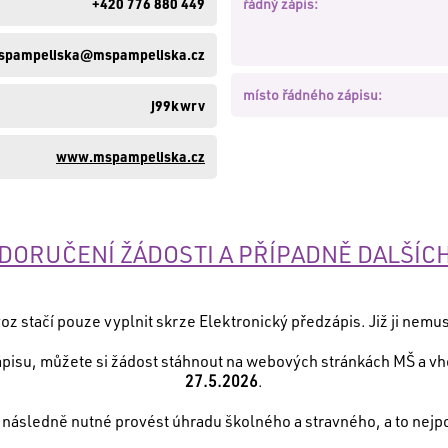
+420 776 880 449
řádný zápis:
spampeliska@mspampeliska.cz
místo řádného zápisu:
j99kwrv
www.mspampeliska.cz
DORUČENÍ ŽÁDOSTI A PŘÍPADNĚ DALŠÍ
voz stačí pouze vyplnit skrze Elektronický předzápis. Již ji nemu
isu, můžete si žádost stáhnout na webových stránkách MŠ a vhodi
27.5.2026
.
 následně nutné provést úhradu školného a stravného, a to nejp