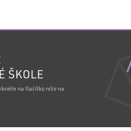
E
É ŠKOLE
kněte na tlačítko níže na