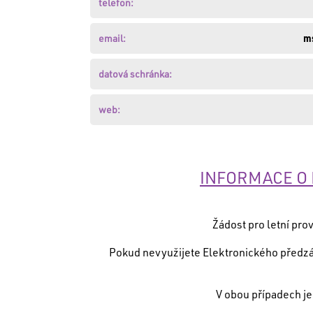
zde
.
telefon:
Nemáte
email:
m
založen
účet?
Založte
datová schránka:
si
jej
zde
.
web:
PŘIHLÁSIT
INFORMACE O 
Žádost pro letní pro
Pokud nevyužijete Elektronického předzáp
V obou případech je