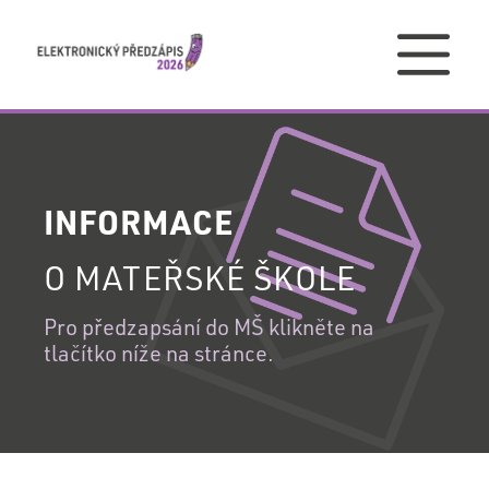
PŘIHLÁŠENÍ
INFORMACE
PŘIHLÁŠENÍ
O MATEŘSKÉ ŠKOLE
DO
VAŠEHO
Pro předzapsání do MŠ klikněte na
REGISTRACE
tlačítko níže na stránce.
ÚČTU