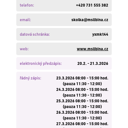
zde
.
telefon:
+420 731 555 382
Nemáte
založen
email:
skolka@mslibina.cz
účet?
Založte
datová schránka:
yxmkt44
si
jej
zde
.
web:
www.mslibina.cz
elektronický předzápis:
20.2. - 21.3.2026
PŘIHLÁSIT
řádný zápis:
23.3.2026 08:00 - 15:00 hod.
(pauza 11:30 - 12:00)
24.3.2026 08:00 - 15:00 hod.
(pauza 11:30 - 12:00)
25.3.2026 08:00 - 15:00 hod.
(pauza 11:30 - 12:00)
26.3.2026 08:00 - 15:00 hod.
(pauza 11:30 - 12:00)
27.3.2026 08:00 - 15:00 hod.