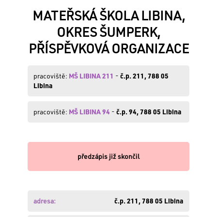
MATEŘSKÁ ŠKOLA LIBINA,
OKRES ŠUMPERK,
VÁŠ
PŘÍSPĚVKOVÁ ORGANIZACE
E-
MAIL:
pracoviště:
MŠ LIBINA 211
-
č.p. 211, 788 05
Libina
HESLO:
pracoviště:
MŠ LIBINA 94
-
č.p. 94, 788 05 Libina
Zapomněli
jste
předzápis již skončil
své
heslo
?
Obnovte
si
adresa:
č.p. 211, 788 05 Libina
ho