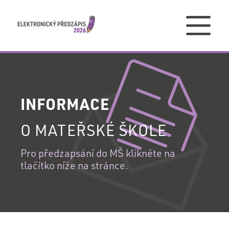
PŘIHLÁŠENÍ
INFORMACE
PŘIHLÁŠENÍ
O MATEŘSKÉ ŠKOLE
DO
VAŠEHO
Pro předzapsání do MŠ klikněte na
REGISTRACE
tlačítko níže na stránce.
ÚČTU