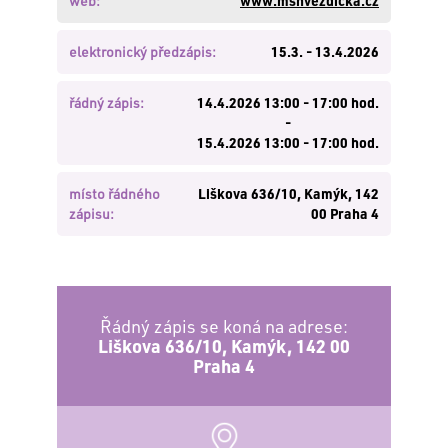
web:
www.mshvezdicka.cz
zde
.
Nemáte
elektronický předzápis:
15.3. - 13.4.2026
založen
účet?
Založte
řádný zápis:
14.4.2026 13:00 - 17:00 hod.
si
-
jej
15.4.2026 13:00 - 17:00 hod.
zde
.
místo řádného
Liškova 636/10, Kamýk, 142
zápisu:
00 Praha 4
PŘIHLÁSIT
Řádný zápis se koná na adrese:
Liškova 636/10, Kamýk, 142 00
Praha 4