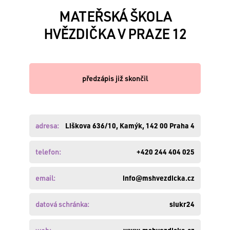
MATEŘSKÁ ŠKOLA
HVĚZDIČKA V PRAZE 12
VÁŠ
E-
MAIL:
předzápis již skončil
HESLO:
adresa:
Liškova 636/10, Kamýk, 142 00 Praha 4
Zapomněli
telefon:
+420 244 404 025
jste
své
email:
info@mshvezdicka.cz
heslo
?
Obnovte
datová schránka:
siukr24
si
ho