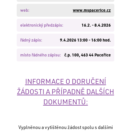
zde
.
web:
www.mspacerice.cz
Nemáte
založen
účet?
elektronický předzápis:
16.2. - 8.4.2026
Založte
si
řádný zápis:
9.4.2026 13:00 - 16:00 hod.
jej
zde
.
místo řádného zápisu:
č.p. 100, 463 44 Paceřice
PŘIHLÁSIT
INFORMACE O DORUČENÍ
ŽÁDOSTI A PŘÍPADNĚ DALŠÍCH
DOKUMENTŮ:
Vyplněnou a vytištěnou žádost spolu s dalšími