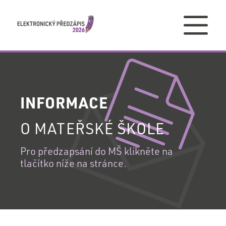
PŘIHLÁŠENÍ
INFORMACE
PŘIHLÁŠENÍ
O MATEŘSKÉ ŠKOLE
DO
VAŠEHO
Pro předzapsání do MŠ klikněte na
REGISTRACE
tlačítko níže na stránce.
ÚČTU