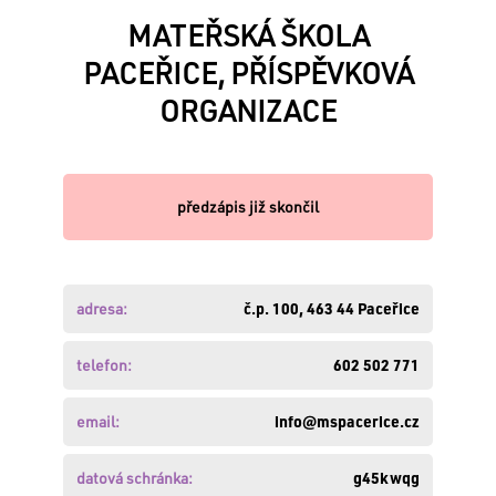
MATEŘSKÁ ŠKOLA
PACEŘICE, PŘÍSPĚVKOVÁ
VÁŠ
ORGANIZACE
E-
MAIL:
předzápis již skončil
HESLO:
adresa:
č.p. 100, 463 44 Paceřice
Zapomněli
jste
telefon:
602 502 771
své
heslo
?
email:
info@mspacerice.cz
Obnovte
si
datová schránka:
g45kwqg
ho