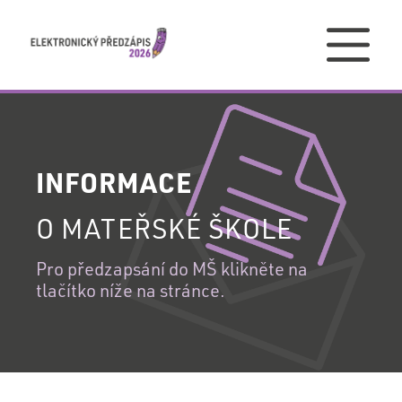
PŘIHLÁŠENÍ
INFORMACE
PŘIHLÁŠENÍ
O MATEŘSKÉ ŠKOLE
DO
VAŠEHO
Pro předzapsání do MŠ klikněte na
REGISTRACE
tlačítko níže na stránce.
ÚČTU