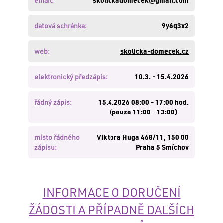
email:
skolickadomecek@gmail.com
zde
.
Nemáte
datová schránka:
9y6q3x2
založen
účet?
Založte
web:
skolicka-domecek.cz
si
jej
elektronický předzápis:
10.3. - 15.4.2026
zde
.
řádný zápis:
15.4.2026 08:00 - 17:00 hod.
(pauza 11:00 - 13:00)
PŘIHLÁSIT
místo řádného
Viktora Huga 468/11, 150 00
zápisu:
Praha 5 Smíchov
INFORMACE O DORUČENÍ
ŽÁDOSTI A PŘÍPADNĚ DALŠÍCH