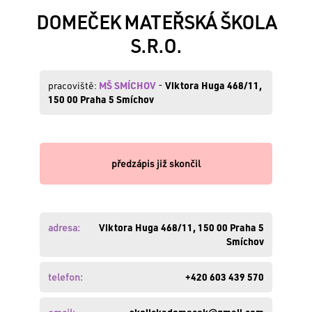
DOMEČEK MATEŘSKÁ ŠKOLA
S.R.O.
VÁŠ
E-
MAIL:
pracoviště:
MŠ SMÍCHOV
-
Viktora Huga 468/11,
150 00 Praha 5 Smíchov
HESLO:
předzápis již skončil
Zapomněli
jste
adresa:
Viktora Huga 468/11, 150 00 Praha 5
své
Smíchov
heslo
?
Obnovte
telefon:
+420 603 439 570
si
ho