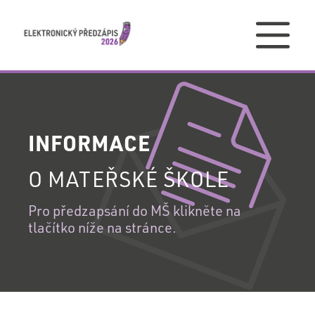
PŘIHLÁŠENÍ
INFORMACE
PŘIHLÁŠENÍ
O MATEŘSKÉ ŠKOLE
DO
VAŠEHO
Pro předzapsání do MŠ klikněte na
REGISTRACE
tlačítko níže na stránce.
ÚČTU