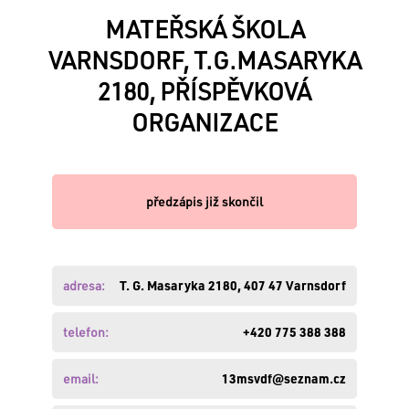
MATEŘSKÁ ŠKOLA
VARNSDORF, T.G.MASARYKA
VÁŠ
2180, PŘÍSPĚVKOVÁ
E-
MAIL:
ORGANIZACE
HESLO:
předzápis již skončil
Zapomněli
adresa:
T. G. Masaryka 2180, 407 47 Varnsdorf
jste
své
heslo
telefon:
+420 775 388 388
?
Obnovte
si
email:
13msvdf@seznam.cz
ho