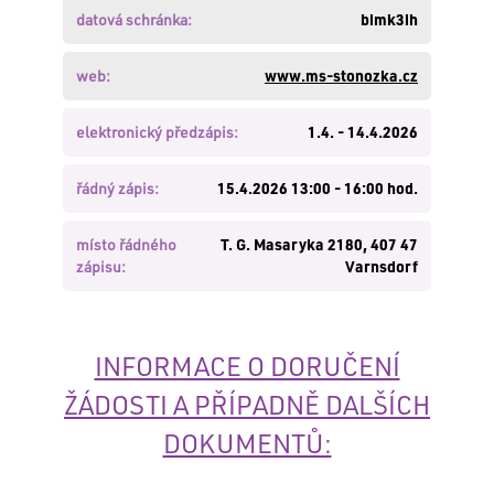
zde
.
datová schránka:
bimk3ih
Nemáte
založen
web:
www.ms-stonozka.cz
účet?
Založte
elektronický předzápis:
1.4. - 14.4.2026
si
jej
zde
.
řádný zápis:
15.4.2026 13:00 - 16:00 hod.
místo řádného
T. G. Masaryka 2180, 407 47
PŘIHLÁSIT
zápisu:
Varnsdorf
INFORMACE O DORUČENÍ
ŽÁDOSTI A PŘÍPADNĚ DALŠÍCH
DOKUMENTŮ: